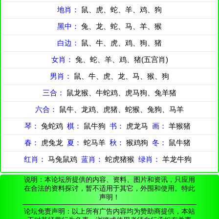
地肖：
鼠、虎、蛇、羊、鸡、狗
黑中：
兔、龙、蛇、马、羊、猴
白边：
鼠、牛、虎、鸡、狗、猪
女肖：
兔、蛇、羊、鸡、猪(五宫肖)
男肖：
鼠、牛、虎、龙、马、猴、狗
三合：
鼠龙猴、牛蛇鸡、虎马狗、兔羊猪
六合：
鼠牛、龙鸡、虎猪、蛇猴、兔狗、马羊
琴：
兔蛇鸡
棋：
鼠牛狗
书：
虎龙马
画：
羊猴猪
春：
虎兔龙
夏：
蛇马羊
秋：
猴鸡狗
冬：
鼠牛猪
红肖：
马兔鼠鸡
蓝肖：
蛇虎猪猴
绿肖：
羊龙牛狗
说明：本论坛所提供的内容、资料、图片和资讯，只应用
在合法的资料探讨，暂不适用于其它，外围和使用。特此
声明！
论坛免责声明：以上所有广告内容均为赞助商提供，本站