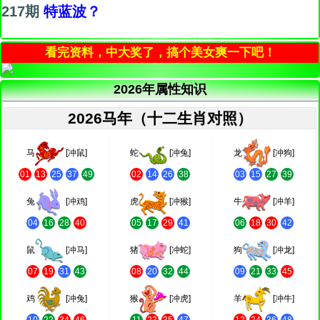
217期
特蓝波？
看完资料，中大奖了，搞个美女爽一下吧！
2026年属性知识
2026马年（十二生肖对照）
马
[冲鼠]
蛇
[冲兔]
龙
[冲狗]
01
13
25
37
49
02
14
26
38
03
15
27
39
兔
[冲鸡]
虎
[冲猴]
牛
[冲羊]
04
16
28
40
05
17
29
41
06
18
30
42
鼠
[冲马]
猪
[冲蛇]
狗
[冲龙]
07
19
31
43
08
20
32
44
09
21
33
45
鸡
[冲兔]
猴
[冲虎]
羊
[冲牛]