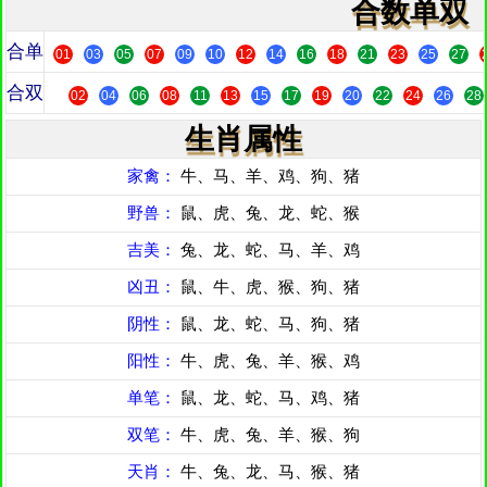
合数单双
合单
01
03
05
07
09
10
12
14
16
18
21
23
25
27
合双
02
04
06
08
11
13
15
17
19
20
22
24
26
28
生肖属性
家禽：
牛、马、羊、鸡、狗、猪
野兽：
鼠、虎、兔、龙、蛇、猴
吉美：
兔、龙、蛇、马、羊、鸡
凶丑：
鼠、牛、虎、猴、狗、猪
阴性：
鼠、龙、蛇、马、狗、猪
阳性：
牛、虎、兔、羊、猴、鸡
单笔：
鼠、龙、蛇、马、鸡、猪
双笔：
牛、虎、兔、羊、猴、狗
天肖：
牛、兔、龙、马、猴、猪