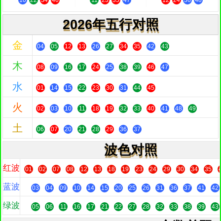
10
22
34
46
11
23
35
47
12
24
36
48
2026年五行对照
金
04
05
12
13
26
27
34
35
42
43
木
08
09
16
17
24
25
38
39
46
47
水
01
14
15
22
23
30
31
44
45
火
02
03
10
11
18
19
32
33
40
41
48
49
土
06
07
20
21
28
29
36
37
波色对照
红波
01
02
07
08
12
13
18
19
23
24
29
30
34
35
蓝波
03
04
09
10
14
15
20
25
26
31
36
37
41
42
绿波
05
06
11
16
17
21
22
27
28
32
33
38
39
43