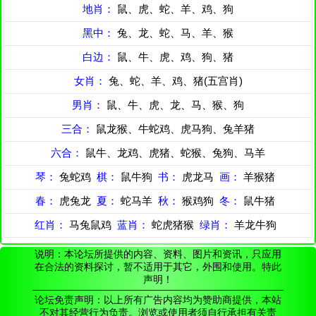
地肖：
鼠、虎、蛇、羊、鸡、狗
黑中：
兔、龙、蛇、马、羊、猴
白边：
鼠、牛、虎、鸡、狗、猪
女肖：
兔、蛇、羊、鸡、猪(五宫肖)
男肖：
鼠、牛、虎、龙、马、猴、狗
三合：
鼠龙猴、牛蛇鸡、虎马狗、兔羊猪
六合：
鼠牛、龙鸡、虎猪、蛇猴、兔狗、马羊
琴：
兔蛇鸡
棋：
鼠牛狗
书：
虎龙马
画：
羊猴猪
春：
虎兔龙
夏：
蛇马羊
秋：
猴鸡狗
冬：
鼠牛猪
红肖：
马兔鼠鸡
蓝肖：
蛇虎猪猴
绿肖：
羊龙牛狗
说明：本论坛所提供的内容、资料、图片和资讯，只应用
在合法的资料探讨，暂不适用于其它，外围和使用。特此
声明！
论坛免责声明：以上所有广告内容均为赞助商提供，本站
不对其经营行为负责。浏览或使用者须自行承担有关责