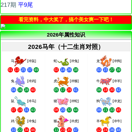
217期
平9尾
看完资料，中大奖了，搞个美女爽一下吧！
2026年属性知识
2026马年（十二生肖对照）
马
[冲鼠]
蛇
[冲兔]
龙
[冲狗]
01
13
25
37
49
02
14
26
38
03
15
27
39
兔
[冲鸡]
虎
[冲猴]
牛
[冲羊]
04
16
28
40
05
17
29
41
06
18
30
42
鼠
[冲马]
猪
[冲蛇]
狗
[冲龙]
07
19
31
43
08
20
32
44
09
21
33
45
鸡
[冲兔]
猴
[冲虎]
羊
[冲牛]
10
22
34
46
11
23
35
47
12
24
36
48