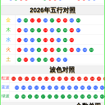
2026年五行对照
金
04
05
12
13
26
27
34
35
42
43
木
08
09
16
17
24
25
38
39
46
47
水
01
14
15
22
23
30
31
44
45
火
02
03
10
11
18
19
32
33
40
41
48
49
土
06
07
20
21
28
29
36
37
波色对照
红波
01
02
07
08
12
13
18
19
23
24
29
30
34
35
蓝波
03
04
09
10
14
15
20
25
26
31
36
37
41
42
绿波
05
06
11
16
17
21
22
27
28
32
33
38
39
43