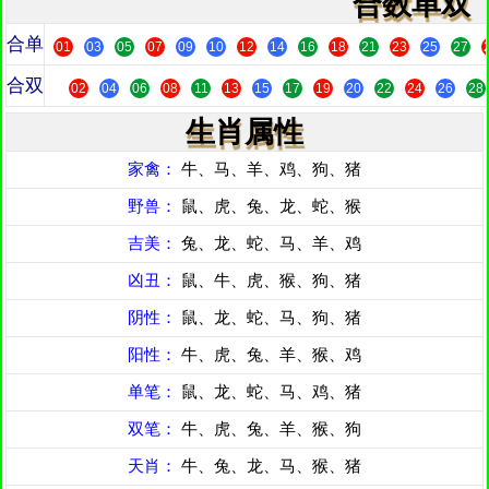
合数单双
合单
01
03
05
07
09
10
12
14
16
18
21
23
25
27
合双
02
04
06
08
11
13
15
17
19
20
22
24
26
28
生肖属性
家禽：
牛、马、羊、鸡、狗、猪
野兽：
鼠、虎、兔、龙、蛇、猴
吉美：
兔、龙、蛇、马、羊、鸡
凶丑：
鼠、牛、虎、猴、狗、猪
阴性：
鼠、龙、蛇、马、狗、猪
阳性：
牛、虎、兔、羊、猴、鸡
单笔：
鼠、龙、蛇、马、鸡、猪
双笔：
牛、虎、兔、羊、猴、狗
天肖：
牛、兔、龙、马、猴、猪