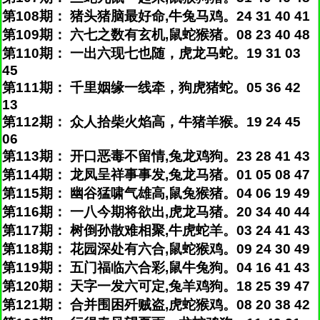
第108期： 猪头猪脑最好命,牛兔马鸡。24 31 40 41
第109期： 六七之数有玄机,鼠蛇猴猪。08 23 40 48
第110期： 一出六现七也随，虎龙马蛇。19 31 03
45
第111期： 千里姻缘一线牵，狗虎猪蛇。05 36 42
13
第112期： 众人拾柴火焰高，牛猪羊猴。19 24 45
06
第113期： 开口恶毒不留情,兔龙鸡狗。23 28 41 43
第114期： 龙凤呈祥事事发,兔龙马猪。01 05 08 47
第115期： 幽谷猛啸气雄高,鼠兔猴猪。04 06 19 49
第116期： 一八今期将欲出,虎龙马猪。20 34 40 44
第117期： 树倒孙散难相聚,牛虎蛇羊。03 24 41 43
第118期： 花园深处有六合,鼠蛇猴鸡。09 24 30 49
第119期： 五门福临六合彩,鼠牛兔狗。04 16 41 43
第120期： 天字一发六可定,兔羊鸡狗。18 25 39 47
第121期： 合并围困歼贼盗,虎蛇猴鸡。08 20 38 42