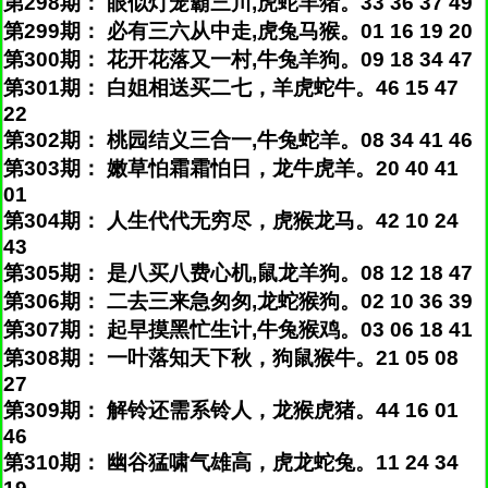
第298期： 眼似灯笼霸三川,虎蛇羊猪。33 36 37 49
第299期： 必有三六从中走,虎兔马猴。01 16 19 20
第300期： 花开花落又一村,牛兔羊狗。09 18 34 47
第301期： 白姐相送买二七，羊虎蛇牛。46 15 47
22
第302期： 桃园结义三合一,牛兔蛇羊。08 34 41 46
第303期： 嫩草怕霜霜怕日，龙牛虎羊。20 40 41
01
第304期： 人生代代无穷尽，虎猴龙马。42 10 24
43
第305期： 是八买八费心机,鼠龙羊狗。08 12 18 47
第306期： 二去三来急匆匆,龙蛇猴狗。02 10 36 39
第307期： 起早摸黑忙生计,牛兔猴鸡。03 06 18 41
第308期： 一叶落知天下秋，狗鼠猴牛。21 05 08
27
第309期： 解铃还需系铃人，龙猴虎猪。44 16 01
46
第310期： 幽谷猛啸气雄高，虎龙蛇兔。11 24 34