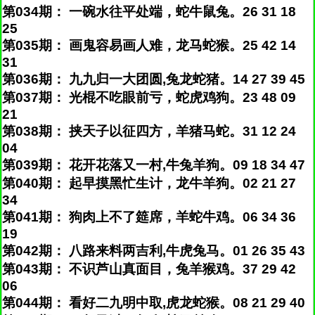
第034期： 一碗水往平处端，蛇牛鼠兔。26 31 18
25
第035期： 画鬼容易画人难，龙马蛇猴。25 42 14
31
第036期： 九九归一大团圆,兔龙蛇猪。14 27 39 45
第037期： 光棍不吃眼前亏，蛇虎鸡狗。23 48 09
21
第038期： 挟天子以征四方，羊猪马蛇。31 12 24
04
第039期： 花开花落又一村,牛兔羊狗。09 18 34 47
第040期： 起早摸黑忙生计，龙牛羊狗。02 21 27
34
第041期： 狗肉上不了筵席，羊蛇牛鸡。06 34 36
19
第042期： 八路来料两吉利,牛虎兔马。01 26 35 43
第043期： 不识芦山真面目，兔羊猴鸡。37 29 42
06
第044期： 看好二九明中取,虎龙蛇猴。08 21 29 40