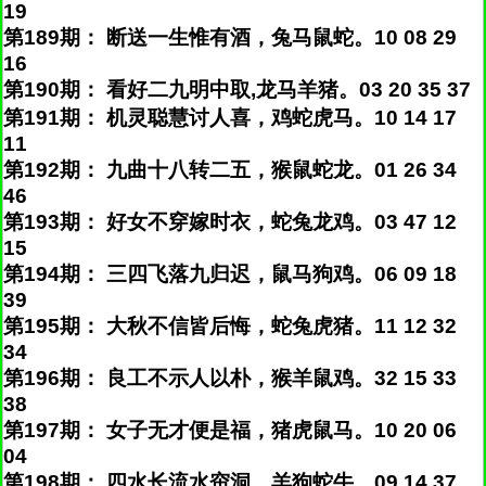
19
第189期： 断送一生惟有酒，兔马鼠蛇。10 08 29
16
第190期： 看好二九明中取,龙马羊猪。03 20 35 37
第191期： 机灵聪慧讨人喜，鸡蛇虎马。10 14 17
11
第192期： 九曲十八转二五，猴鼠蛇龙。01 26 34
46
第193期： 好女不穿嫁时衣，蛇兔龙鸡。03 47 12
15
第194期： 三四飞落九归迟，鼠马狗鸡。06 09 18
39
第195期： 大秋不信皆后悔，蛇兔虎猪。11 12 32
34
第196期： 良工不示人以朴，猴羊鼠鸡。32 15 33
38
第197期： 女子无才便是福，猪虎鼠马。10 20 06
04
第198期： 四水长流水帘洞，羊狗蛇牛。09 14 37