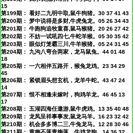
15
第199期： 看好二九明中取,鼠牛狗猪。30 37 41 43
第200期： 梦中说得是多财,牛虎兔龙。05 26 34 43
第201期： 牛跑狗追牧童喜,鼠马猴猪。20 26 27 42
第202期： 不妨一试吼四七,牛蛇羊猴。05 30 35 42
第203期： 眼似灯笼霸三川,牛羊猴猪。05 24 31 45
第204期： 九沟八弯合两家，龙马鼠兔。44 01 48
18
第205期： 一六相伴五路开，猴兔龙鸡。23 34 29
45
第206期： 紧锁眉头想玄机，龙羊牛蛇。43 47 24
14
第207期： 恨不相逢未嫁时，狗鸡羊龙。46 45 13
17
第208期： 五湖四海任遨游,鼠牛虎鸡。13 35 40 48
第209期： 龙凤呈祥事事发,鼠龙马羊。16 23 32 42
第210期： 机会多多博二三,牛兔龙马。12 28 30 46
第211期： 黄梅不落青梅落，牛鸡龙狗。14 36 32