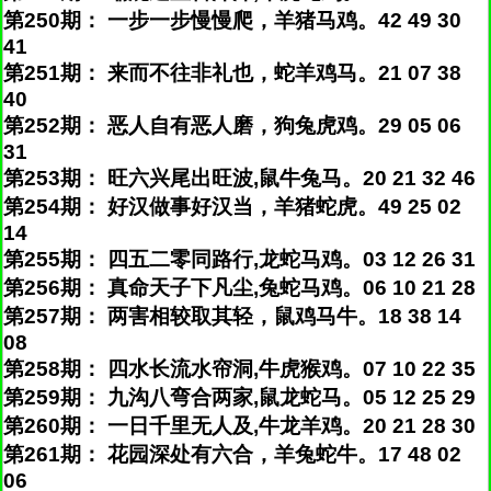
第250期： 一步一步慢慢爬，羊猪马鸡。42 49 30
41
第251期： 来而不往非礼也，蛇羊鸡马。21 07 38
40
第252期： 恶人自有恶人磨，狗兔虎鸡。29 05 06
31
第253期： 旺六兴尾出旺波,鼠牛兔马。20 21 32 46
第254期： 好汉做事好汉当，羊猪蛇虎。49 25 02
14
第255期： 四五二零同路行,龙蛇马鸡。03 12 26 31
第256期： 真命天子下凡尘,兔蛇马鸡。06 10 21 28
第257期： 两害相较取其轻，鼠鸡马牛。18 38 14
08
第258期： 四水长流水帘洞,牛虎猴鸡。07 10 22 35
第259期： 九沟八弯合两家,鼠龙蛇马。05 12 25 29
第260期： 一日千里无人及,牛龙羊鸡。20 21 28 30
第261期： 花园深处有六合，羊兔蛇牛。17 48 02
06