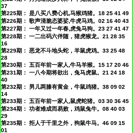
37
第225期： 是八买八费心机,马猴鸡猪。18 25 41 49
第226期： 歌声清脆态婆娑,牛虎马鸡。02 16 40 43
第227期： 一年又过一年春,虎兔马狗。23 27 41 47
第228期： 一二出码六伴随，猪虎猴龙。21 28 35
16
第229期： 恶龙不斗地头蛇，羊鼠虎鸡。33 25 48
28
第230期： 五百年前一家人,牛马羊猴。15 17 20 46
第231期： 一八今期将欲出，兔马虎鼠。21 24 18
40
第232期： 男儿两膝有黄金，牛鼠鸡猪。38 09 02
14
第233期： 五百年前一家人,鼠虎蛇猪。03 30 36 45
第234期： 功者难成而易败，鸡鼠兔牛。08 40 03
29
第235期： 拒人于千里之外，狗鼠牛马。46 09 15
01