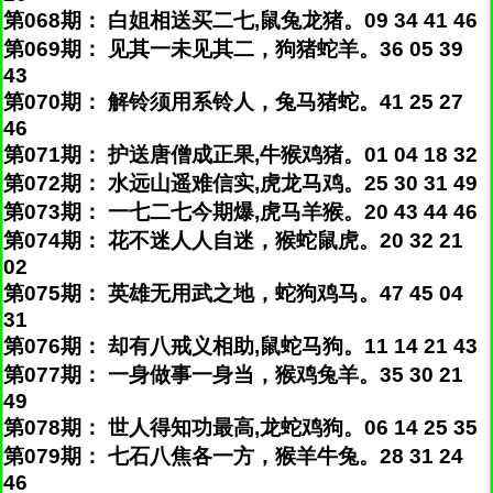
第068期： 白姐相送买二七,鼠兔龙猪。09 34 41 46
第069期： 见其一未见其二，狗猪蛇羊。36 05 39
43
第070期： 解铃须用系铃人，兔马猪蛇。41 25 27
46
第071期： 护送唐僧成正果,牛猴鸡猪。01 04 18 32
第072期： 水远山遥难信实,虎龙马鸡。25 30 31 49
第073期： 一七二七今期爆,虎马羊猴。20 43 44 46
第074期： 花不迷人人自迷，猴蛇鼠虎。20 32 21
02
第075期： 英雄无用武之地，蛇狗鸡马。47 45 04
31
第076期： 却有八戒义相助,鼠蛇马狗。11 14 21 43
第077期： 一身做事一身当，猴鸡兔羊。35 30 21
49
第078期： 世人得知功最高,龙蛇鸡狗。06 14 25 35
第079期： 七石八焦各一方，猴羊牛兔。28 31 24
46