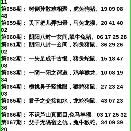
11
第058期： 树倒孙散难相聚，虎兔狗猪。19 09 08
48
第059期： 丢下耙儿弄扫帚，马兔龙猴。20 41 40
02
第060期： 阴阳八封一玄间,鼠牛兔猪。06 17 25 28
第061期： 阴阳八封一玄间，狗兔猪鼠。36 29 26
02
第062期： 一失足成千古恨，猪兔蛇鼠。15 18 47
08
第063期： 一阴一阳之谓道，鸡羊猴龙。10 08 19
34
第064期： 横挑鼻子竖挑眼，猴鸡猪鼠。27 23 24
03
第065期： 君子之交接如水，龙蛇狗鼠。43 07 23
36
第066期： 不识芦山真面目,兔马羊猴。03 17 25 32
第067期： 父子无隔宿之仇，兔牛猴蛇。34 09 39
20