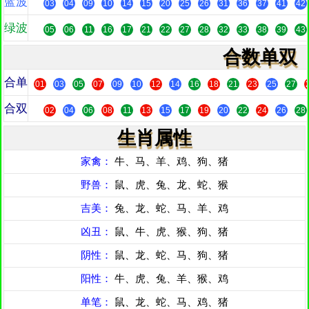
蓝波
03
04
09
10
14
15
20
25
26
31
36
37
41
42
绿波
05
06
11
16
17
21
22
27
28
32
33
38
39
43
合数单双
合单
01
03
05
07
09
10
12
14
16
18
21
23
25
27
合双
02
04
06
08
11
13
15
17
19
20
22
24
26
28
生肖属性
家禽：
牛、马、羊、鸡、狗、猪
野兽：
鼠、虎、兔、龙、蛇、猴
吉美：
兔、龙、蛇、马、羊、鸡
凶丑：
鼠、牛、虎、猴、狗、猪
阴性：
鼠、龙、蛇、马、狗、猪
阳性：
牛、虎、兔、羊、猴、鸡
单笔：
鼠、龙、蛇、马、鸡、猪