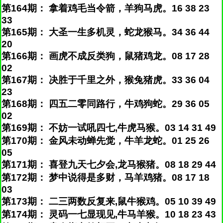
第164期： 拿着鸡毛当令箭，羊狗马虎。16 38 23
33
第165期： 大圣一生多机灵，蛇龙猴马。34 36 44
20
第166期： 画虎不成反类狗，鼠猪鸡龙。08 17 28
02
第167期： 决胜于千里之外，猴兔猪虎。33 36 04
23
第168期： 四五二零同路行，牛鸡狗蛇。29 36 05
02
第169期： 不妨一试吼四七,牛虎马猴。03 14 31 49
第170期： 金风未动蝉先觉，牛羊龙蛇。01 25 26
05
第171期： 喜登九天七夕会,龙马猴猪。08 18 29 44
第172期： 梦中说得是多财，马羊鸡猪。08 17 18
03
第173期： 二三两数反复来,鼠牛猴鸡。05 10 39 49
第174期： 灵码一七显现见,牛马羊猴。10 18 23 43