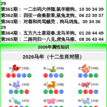
29
第361期： 一二出码六伴随,鼠羊猴狗。10 30 34 39
第362期： 四弦一曲奏新章,鼠兔龙狗。06 22 30 37
第363期： 对着和尚骂贼秃，狗马鸡兔。30 34 36
29
第364期： 五方六土喜迎春,龙马羊狗。01 28 44 49
第365期： 二路同归一八见,虎兔马猴。08 36 43 44
2026年属性知识
2026马年（十二生肖对照）
马
[冲鼠]
蛇
[冲兔]
龙
[冲狗]
01
13
25
37
49
02
14
26
38
03
15
27
39
兔
[冲鸡]
虎
[冲猴]
牛
[冲羊]
04
16
28
40
05
17
29
41
06
18
30
42
鼠
[冲马]
猪
[冲蛇]
狗
[冲龙]