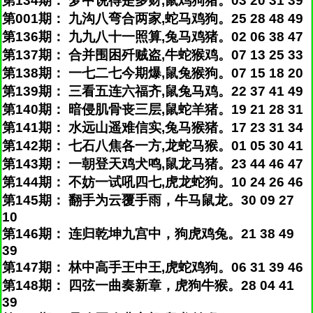
第134期： 梦中说得是多财,鼠鸡狗猪。03 20 31 39
第001期： 九沟八弯合两家,蛇马鸡狗。25 28 48 49
第136期： 九九八十一照算,兔马鸡猪。02 06 38 47
第137期： 合并围困歼贼盗,牛蛇猴鸡。07 13 25 33
第138期： 一七二七今期爆,鼠兔猴狗。07 15 18 20
第139期： 三看五连六福齐,鼠兔马鸡。22 37 41 49
第140期： 暗侵肌骨丧三层,鼠蛇羊猪。19 21 28 31
第141期： 水远山遥难信实,兔马猴猪。17 23 31 34
第142期： 七石八焦各一方,龙蛇马猴。01 05 30 41
第143期： 一朝登天鸡犬鸣,鼠龙马猪。23 44 46 47
第144期： 不妨一试吼四七,虎龙蛇狗。10 24 26 46
第145期： 翻手为云覆手雨，牛马鼠龙。30 09 27
10
第146期： 连归乾坤九宫中，狗虎鸡兔。21 38 49
39
第147期： 林中高手王中王,虎蛇鸡狗。06 31 39 46
第148期： 四弦一曲奏新章，虎狗牛猴。28 04 41
39