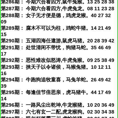
第286期： 今期六合看四方,鼠牛兔猴。13 25 28 38
第287期： 今期六合看四方,牛虎兔龙。08 11 23 28
第288期： 女子无才便是德，鸡虎龙猴。40 27 32
09
第289期： 腐木不可以为柱，鸡蛇牛猪。14 21 49
15
第290期： 五湖四海任遨游,鼠虎马猪。20 28 39 42
第291期： 处世清闲不带忧，狗猪马蛇。35 46 49
17
第292期： 恶性难改似怒涛,牛虎兔猴。09 25 38 49
第293期： 挟天子以令诸侯，马猴兔猪。10 12 11
16
第294期： 牛跑狗追牧童喜，马兔羊蛇。26 49 42
39
第295期： 每逢佳节倍思亲，虎马猪牛。44 17 49
14
第296期： 一路风尘出乾坤,牛龙猴猪。10 20 36 49
第297期： 六七有玄一二配,虎龙猴狗。02 30 34 38