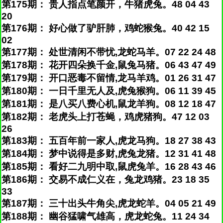
第175期： 贵人指点笔颜开，牛猪虎兔。48 04 43
20
第176期： 好心做了驴肝肺，鸡蛇猴兔。40 42 15
02
第177期： 处世清闲不带忧,龙蛇马羊。07 22 24 48
第178期： 花开四朵换千金,鼠兔马猪。06 43 47 49
第179期： 开口恶毒不留情,龙马羊鸡。01 26 31 47
第180期： 一日千里无人及,虎兔猴狗。06 11 39 45
第181期： 是八买八费心机,鼠龙羊狗。08 12 18 47
第182期： 老虎头上打苍蝇，鸡虎猪狗。47 12 03
26
第183期： 五百年前一家人,虎龙马狗。18 27 38 43
第184期： 梦中说得是多财,虎兔龙猪。12 31 41 48
第185期： 看好二九明中取,鼠虎兔羊。16 28 43 46
第186期： 交易不成仁义在，兔龙鸡猪。23 18 35
33
第187期： 三十出头牛角尖,虎龙蛇羊。04 05 21 49
第188期： 幽谷猛啸气雄高，虎龙蛇兔。11 24 34