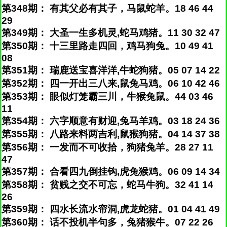
第348期： 有其父必有其子，马鼠蛇羊。18 46 44
29
第349期： 大圣一生多机灵,蛇马鸡猪。11 30 32 47
第350期： 十三里路走四回，鸡马狗兔。10 49 41
08
第351期： 瑞鹿送宝喜洋洋,牛蛇狗猪。05 07 14 22
第352期： 四一开出三八来,鼠兔马鸡。06 10 42 46
第353期： 眼似灯笼霸三川，牛猴兔鼠。44 03 46
11
第354期： 六字顺意有财迎,兔马羊鸡。03 18 24 36
第355期： 八路来料两吉利,鼠猴狗猪。04 14 37 38
第356期： 一发而不可收拾，狗猪兔羊。28 27 11
47
第357期： 合看四九倒挂钩,虎兔猴鸡。06 09 14 34
第358期： 贫贱之交不可忘，蛇马牛狗。32 41 14
26
第359期： 四水长流水帘洞,虎龙蛇猪。01 04 41 49
第360期： 话不投机半句多，兔猪猴牛。07 22 26