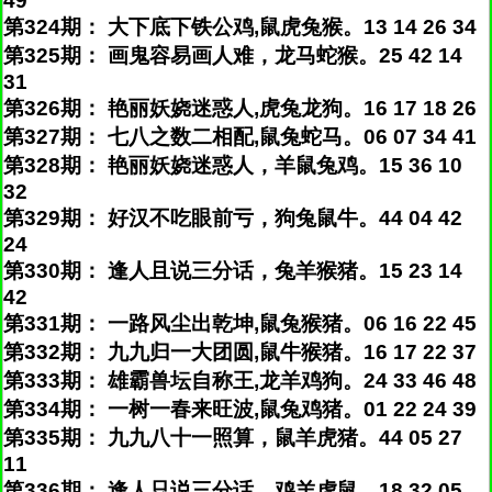
49
第324期： 大下底下铁公鸡,鼠虎兔猴。13 14 26 34
第325期： 画鬼容易画人难，龙马蛇猴。25 42 14
31
第326期： 艳丽妖娆迷惑人,虎兔龙狗。16 17 18 26
第327期： 七八之数二相配,鼠兔蛇马。06 07 34 41
第328期： 艳丽妖娆迷惑人，羊鼠兔鸡。15 36 10
32
第329期： 好汉不吃眼前亏，狗兔鼠牛。44 04 42
24
第330期： 逢人且说三分话，兔羊猴猪。15 23 14
42
第331期： 一路风尘出乾坤,鼠兔猴猪。06 16 22 45
第332期： 九九归一大团圆,鼠牛猴猪。16 17 22 37
第333期： 雄霸兽坛自称王,龙羊鸡狗。24 33 46 48
第334期： 一树一春来旺波,鼠兔鸡猪。01 22 24 39
第335期： 九九八十一照算，鼠羊虎猪。44 05 27
11
第336期： 逢人只说三分话，鸡羊虎鼠。18 32 05