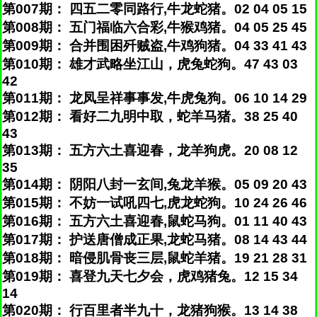
第007期： 四五二零同路行,牛龙蛇猪。02 04 05 15
第008期： 五门福临六合彩,牛猴鸡猪。04 05 25 45
第009期： 合并围困歼贼盗,牛鸡狗猪。04 33 41 43
第010期： 雄才武略坐江山，虎兔蛇狗。47 43 03
42
第011期： 龙凤呈祥事事发,牛虎兔狗。06 10 14 29
第012期： 看好二九明中取，蛇羊马猪。38 25 40
43
第013期： 五方六土喜迎春，龙羊狗虎。20 08 12
35
第014期： 阴阳八封一玄间,兔龙羊猴。05 09 20 43
第015期： 不妨一试吼四七,虎龙蛇狗。10 24 26 46
第016期： 五方六土喜迎春,鼠蛇马狗。01 11 40 43
第017期： 护送唐僧成正果,龙蛇马猪。08 14 43 44
第018期： 暗侵肌骨丧三层,鼠蛇羊猪。19 21 28 31
第019期： 喜登九天七夕会，虎鸡猪兔。12 15 34
14
第020期： 行百里者半九十，龙猪狗猴。13 14 38