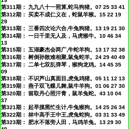
19
第311期： 九九八十一照算,蛇马狗猪。07 25 33 41
第312期： 买卖不成仁义在，蛇鼠羊猴。15 22 19
29
第313期： 三番四次论六合,牛兔狗猪。13 19 21 30
第314期： 一日千里无人及，马虎猴牛。10 46 34
13
第315期： 五湖豪杰会两广,牛蛇羊狗。13 17 32 38
第316期： 树倒孙散难相聚,鼠兔蛇羊。24 29 40 49
第317期： 二单七双乱弹琴，猴狗龙鸡。14 45 35
09
第318期： 不识芦山真面目,虎兔鸡猪。05 11 12 13
第319期： 燕子双飞蝶儿舞,鼠牛羊狗。01 06 27 30
第320期： 留取丹心照汗青，鼠羊兔蛇。43 10 04
37
第321期： 起早摸黑忙生计,牛兔猴狗。14 25 26 34
第322期： 林中高手王中王,虎兔蛇狗。03 31 33 49
第323期： 肥水不落旁人田，马鸡羊兔。13 29 30