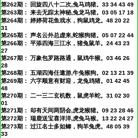
第262期： 回旋四八十二次,兔马鸡猪。33 34 43 49
第263期： 来去无踪太神秘,兔龙马猪。03 05 17 18
第264期： 婷婷荷花鱼戏水，狗鼠鸡龙。48 20 22
31
第265期： 声名云外总虚来,蛇猴狗猪。05 07 22 44
第266期： 平添四海三江水，猪兔鼠羊。24 43 23
27
第267期： 万象包罗路路通，鼠鸡牛猴。03 46 26
28
第268期： 五湖四海任遨游,牛兔猴狗。02 13 21 39
第269期： 六字顺意有财迎，龙兔鸡猪。01 42 45
48
第270期： 二一三二玄机数，鼠虎羊蛇。31 02 30
01
第271期： 却有天间两阴会,虎龙猴猪。09 23 28 46
第272期： 瑞鹿送宝喜洋洋,虎兔马猴。13 22 24 27
第273期： 过江名士多如鲫，狗羊兔虎。48 05 39
33