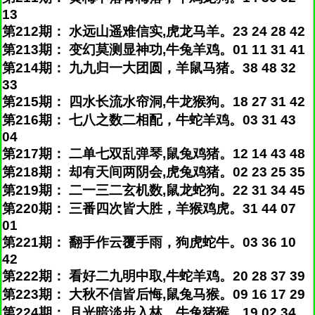
13
第212期： 水远山遥难信实,虎龙马羊。23 24 28 42
第213期： 变幻莫测显神功,牛兔羊鸡。01 11 31 41
第214期： 九九归一大团圆，羊鼠马猪。38 48 32
33
第215期： 四水长流水帘洞,牛龙猴狗。18 27 31 42
第216期： 七八之数二相配，牛蛇羊鸡。03 31 43
04
第217期： 二单七双乱弹琴,鼠兔鸡猪。12 14 43 48
第218期： 却有天间两阴会,虎兔鸡猪。02 23 25 35
第219期： 二一三二玄机数,鼠龙蛇狗。22 31 34 45
第220期： 三番四次皆大胜，羊猴鸡虎。31 44 07
01
第221期： 翻手作云覆手雨，狗虎蛇牛。03 36 10
42
第222期： 看好二九明中取,牛蛇羊鸡。20 28 37 39
第223期： 大秋不信皆后悔,鼠兔马猴。09 16 17 29
第224期： 月光暗淡步入林，牛兔猪猴。19 02 34