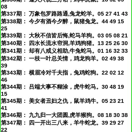
08
第337期： 万象包罗路路通,兔龙蛇羊。05 27 41 43
第338期： 今夕有酒今夕醉，鼠猪兔龙。44 49 15
25
第339期： 大秋不信皆后悔,蛇马羊狗。03 05 08 21
第340期： 四水长流水帘洞,羊鸡狗猪。13 25 26 30
第341期： 却有八戒义相助,牛兔蛇马。01 16 32 33
第342期： 一枝一叶总关情，鸡龙狗羊。02 49 38
39
第343期： 横眉冷对千夫指，兔鸡蛇狗。22 02 12
46
第344期： 吕端大事不糊涂，虎牛蛇马。30 48 19
15
第345期： 美女者丑妇之仇，鼠羊鸡牛。05 23 21
41
第346期： 九九归一大团圆,虎羊猴狗。08 18 30 38
第347期： 四一开出三八来，羊牛蛇龙。39 29 27
22