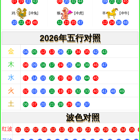
07
19
31
43
08
20
32
44
09
21
33
45
鸡
[冲兔]
猴
[冲虎]
羊
[冲牛]
10
22
34
46
11
23
35
47
12
24
36
48
2026年五行对照
金
04
05
12
13
26
27
34
35
42
43
木
08
09
16
17
24
25
38
39
46
47
水
01
14
15
22
23
30
31
44
45
火
02
03
10
11
18
19
32
33
40
41
48
49
土
06
07
20
21
28
29
36
37
波色对照
红波
01
02
07
08
12
13
18
19
23
24
29
30
34
35