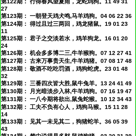
第122期： 行得春风望夏雨，龙蛇鸡狗。11 49 31
27
第123期： 一朝登天鸡犬鸣,马羊鸡狗。04 06 22 36
第124期： 得过且过三两回，鸡龙猪鼠。19 01 23
11
第125期： 君子之交淡若水，鸡羊狗龙。16 01 20
24
第126期： 机会多多博二三,牛羊猴狗。07 12 27 41
第127期： 古来万事贵天生,牛羊鸡猪。07 08 17 48
第128期： 敬酒不吃吃罚酒，鸡狗蛇虎。23 01 48
32
第129期： 三番四次皆大胜,鼠牛兔羊。13 24 41 49
第130期： 月光暗淡步入林,牛羊鸡狗。07 16 19 47
第131期： 一八今期将欲出,鼠兔蛇猴。10 12 34 43
第132期： 工夫不负有心人，鸡狗马猴。15 11 28
14
第133期： 见其一未见其二，狗猪蛇羊。36 05 39
43