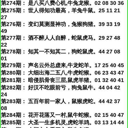
第274期： 是八买八费心机,牛兔龙猴。02 08 30 36
第275期： 世人得知功最高，羊兔牛鼠。25 11 21
27
第276期： 变幻莫测显神功，兔猴狗猪。39 33 19
49
第277期： 酒不醉人人自醉，蛇鼠虎马。29 27 48
22
第278期： 知其一不知其二，狗蛇鼠虎。44 27 08
01
第279期： 声名云外总虚来,牛龙蛇羊。17 25 40 45
第280期： 大细出海二五八,牛虎蛇猴。06 23 43 47
第281期： 暗侵肌骨丧三层,鼠虎羊猪。01 32 40 41
第282期： 好汉不吃眼前亏，狗兔鼠牛。44 04 42
24
第283期： 五百年前一家人，鼠猴虎蛇。44 42 37
08
第284期： 花开花落又一村,鼠牛蛇猴。02 15 40 47
第285期： 大圣一生多机灵,虎蛇羊鸡。03 13 14 44