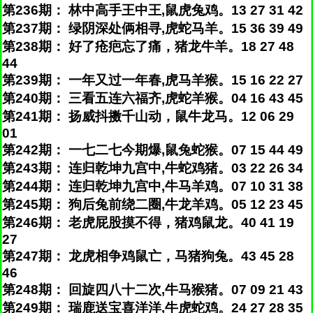
第236期： 林中高手王中王,鼠虎兔鸡。13 27 31 42
第237期： 绿阴深处俩相寻,虎蛇马羊。15 36 39 49
第238期： 好了疮疤忘了痛，猪龙牛羊。18 27 48
44
第239期： 一年又过一年春,虎马羊猴。15 16 22 27
第240期： 三看五连六福齐,虎蛇羊猴。04 16 43 45
第241期： 扬威抖擞千山动，鼠牛龙马。12 06 29
01
第242期： 一七二七今期爆,鼠兔蛇猴。07 15 44 49
第243期： 连归乾坤九宫中,牛蛇鸡猪。03 22 26 34
第244期： 连归乾坤九宫中,牛马羊鸡。07 10 31 38
第245期： 狗后兔前绕二圈,牛龙羊鸡。05 12 23 45
第246期： 老虎屁股摸不得，猪鸡鼠龙。40 41 19
27
第247期： 龙虎相争鸡鼠亡，马猪狗兔。43 45 28
46
第248期： 回旋四八十二次,牛马猴猪。07 09 21 43
第249期： 瑞鹿送宝喜洋洋,牛虎蛇鸡。24 27 28 35