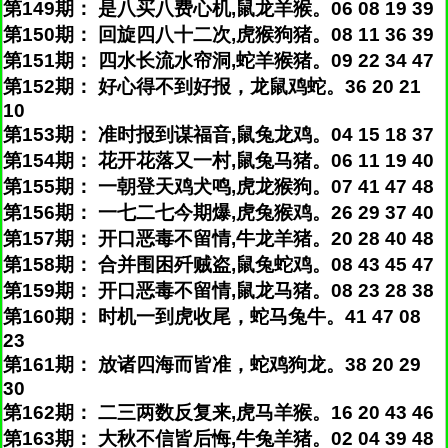
第149期： 是八买八费心机,鼠龙羊猴。06 08 19 39
第150期： 回旋四八十二次,虎猴狗猪。08 11 36 39
第151期： 四水长流水帘洞,蛇羊猴猪。09 22 34 47
第152期： 好心得不到好报，龙鼠鸡蛇。36 20 21
10
第153期： 准时报到谋福音,鼠兔龙鸡。04 15 18 37
第154期： 花开花落又一村,鼠兔马猪。06 11 19 40
第155期： 一朝登天鸡犬鸣,虎龙猴狗。07 41 47 48
第156期： 一七二七今期爆,虎兔猴鸡。26 29 37 40
第157期： 开口恶毒不留情,牛龙羊猪。20 28 40 48
第158期： 合并围困歼贼盗,鼠兔蛇鸡。08 43 45 47
第159期： 开口恶毒不留情,鼠龙马猪。08 23 28 38
第160期： 时机一到虎收尾，蛇马兔牛。41 47 08
23
第161期： 放诸四海而皆准，蛇鸡狗龙。38 20 29
30
第162期： 二三两数反复来,虎马羊猴。16 20 43 46
第163期： 大秋不信皆后悔,牛兔羊猪。02 04 39 48