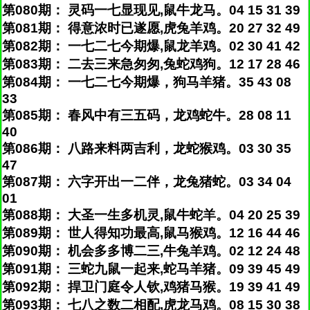
第080期： 灵码一七显现见,鼠牛龙马。04 15 31 39
第081期： 得意浓时已遂愿,虎兔羊鸡。20 27 32 49
第082期： 一七二七今期爆,鼠龙羊鸡。02 30 41 42
第083期： 二去三来急匆匆,兔蛇鸡狗。12 17 28 46
第084期： 一七二七今期爆，狗马羊猪。35 43 08
33
第085期： 春风中有三五码，龙鸡蛇牛。28 08 11
40
第086期： 八路来料两吉利，龙蛇猴鸡。03 30 35
47
第087期： 六字开出一二伴，龙兔猪蛇。03 34 04
01
第088期： 大圣一生多机灵,鼠牛蛇羊。04 20 25 39
第089期： 世人得知功最高,鼠马猴鸡。12 16 44 46
第090期： 机会多多博二三,牛兔羊鸡。02 12 24 48
第091期： 三蛇九鼠一起来,蛇马羊猪。09 39 45 49
第092期： 捍卫门庭令人钦,鸡猪马猴。19 39 41 49
第093期： 七八之数二相配,虎龙马鸡。08 15 30 38