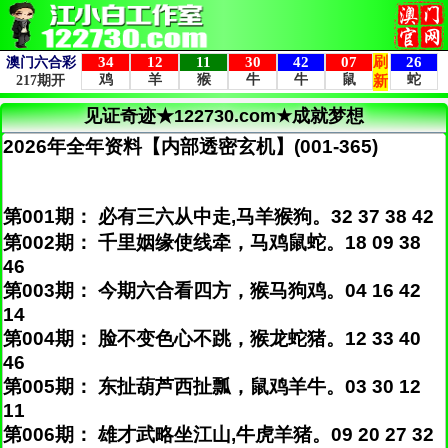
见证奇迹★122730.com★成就梦想
2026年全年资料【内部透密玄机】(001-365)
第001期： 必有三六从中走,马羊猴狗。32 37 38 42
第002期： 千里姻缘使线牵，马鸡鼠蛇。18 09 38
46
第003期： 今期六合看四方，猴马狗鸡。04 16 42
14
第004期： 脸不变色心不跳，猴龙蛇猪。12 33 40
46
第005期： 东扯葫芦西扯瓢，鼠鸡羊牛。03 30 12
11
第006期： 雄才武略坐江山,牛虎羊猪。09 20 27 32