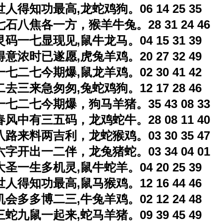
世人得知功最高,龙蛇鸡狗。06 14 25 35
七石八焦各一方，猴羊牛兔。28 31 24 46
灵码一七显现见,鼠牛龙马。04 15 31 39
得意浓时已遂愿,虎兔羊鸡。20 27 32 49
一七二七今期爆,鼠龙羊鸡。02 30 41 42
二去三来急匆匆,兔蛇鸡狗。12 17 28 46
一七二七今期爆，狗马羊猪。35 43 08 33
春风中有三五码，龙鸡蛇牛。28 08 11 40
八路来料两吉利，龙蛇猴鸡。03 30 35 47
六字开出一二伴，龙兔猪蛇。03 34 04 01
大圣一生多机灵,鼠牛蛇羊。04 20 25 39
世人得知功最高,鼠马猴鸡。12 16 44 46
机会多多博二三,牛兔羊鸡。02 12 24 48
三蛇九鼠一起来,蛇马羊猪。09 39 45 49