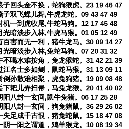
浪子回头金不换，蛇狗猴虎。23 19 46 47
燕子双飞蝶儿舞,牛虎龙蛇。09 43 47 49
时机一到虎收尾,牛蛇马狗。12 17 45 48
月光暗淡步入林,牛虎马猴。01 05 12 49
有百害而无一利，猪牛龙马。30 09 14 27
月光暗淡步入林,兔蛇马狗。07 20 31 32
牛不喝水难按角，兔龙猴蛇。31 42 21 39
过江名士多如鲗，鼠蛇马猴。31 13 09 11
树倒孙散难相聚，虎兔狗猪。19 09 08 48
丢下耙儿弄扫帚，马兔龙猴。20 41 40 02
阴阳八封一玄间,鼠牛兔猪。06 17 25 28
阴阳八封一玄间，狗兔猪鼠。36 29 26 02
一失足成千古恨，猪兔蛇鼠。15 18 47 08
一阴一阳之谓道，鸡羊猴龙。10 08 19 34