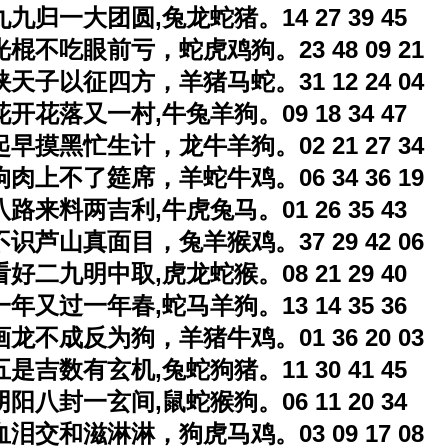
九九归一大团圆,兔龙蛇猪。14 27 39 45
光棍不吃眼前亏，蛇虎鸡狗。23 48 09 21
挟天子以征四方，羊猪马蛇。31 12 24 04
花开花落又一村,牛兔羊狗。09 18 34 47
起早摸黑忙生计，龙牛羊狗。02 21 27 34
狗肉上不了筵席，羊蛇牛鸡。06 34 36 19
八路来料两吉利,牛虎兔马。01 26 35 43
不识芦山真面目，兔羊猴鸡。37 29 42 06
看好二九明中取,虎龙蛇猴。08 21 29 40
一年又过一年春,蛇马羊狗。13 14 35 36
画龙不成反为狗，羊猪牛鸡。01 36 20 03
五是吉数有玄机,兔蛇狗猪。11 30 41 45
阴阳八封一玄间,鼠蛇猴狗。06 11 20 34
血泪交和滋淋淋，狗虎马鸡。03 09 17 08