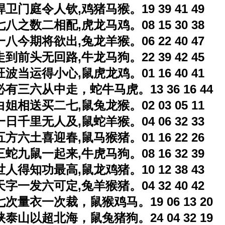
捍卫门庭令人钦,鸡猪马猴。19 39 41 49
七八之数二相配,虎龙马鸡。08 15 30 38
一八今期将欲出,兔龙羊猴。06 22 40 47
走到前头无回路,牛龙马狗。22 39 42 45
旺波当运得小心,鼠虎龙鸡。01 16 40 41
必有三六从中走，蛇牛马虎。13 36 16 44
白姐相送买二七,鼠兔龙猴。02 03 05 11
一日千里无人及,鼠蛇羊猴。04 06 32 33
五方六土喜迎春,鼠马猴猪。01 16 22 26
三蛇九鼠一起来,牛虎马狗。08 16 32 39
世人得知功最高,鼠龙鸡猪。10 12 38 43
天字一发六可定,兔羊猴猪。04 32 40 42
七次量衣一次裁，鼠猴鸡马。19 06 13 20
挟泰山以超北海，鼠兔猪狗。24 04 32 19