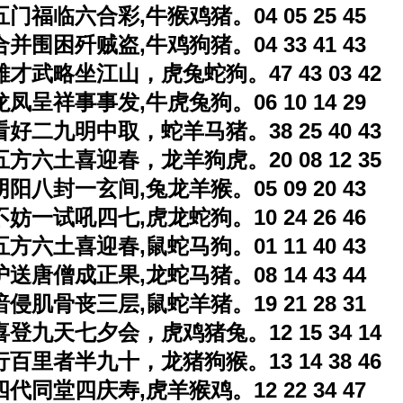
五门福临六合彩,牛猴鸡猪。04 05 25 45
合并围困歼贼盗,牛鸡狗猪。04 33 41 43
雄才武略坐江山，虎兔蛇狗。47 43 03 42
龙凤呈祥事事发,牛虎兔狗。06 10 14 29
看好二九明中取，蛇羊马猪。38 25 40 43
五方六土喜迎春，龙羊狗虎。20 08 12 35
阴阳八封一玄间,兔龙羊猴。05 09 20 43
不妨一试吼四七,虎龙蛇狗。10 24 26 46
五方六土喜迎春,鼠蛇马狗。01 11 40 43
护送唐僧成正果,龙蛇马猪。08 14 43 44
暗侵肌骨丧三层,鼠蛇羊猪。19 21 28 31
喜登九天七夕会，虎鸡猪兔。12 15 34 14
行百里者半九十，龙猪狗猴。13 14 38 46
四代同堂四庆寿,虎羊猴鸡。12 22 34 47