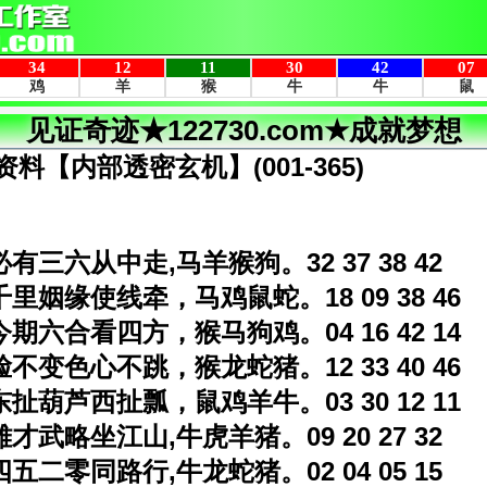
见证奇迹★122730.com★成就梦想
资料【内部透密玄机】(001-365)
必有三六从中走,马羊猴狗。32 37 38 42
千里姻缘使线牵，马鸡鼠蛇。18 09 38 46
今期六合看四方，猴马狗鸡。04 16 42 14
脸不变色心不跳，猴龙蛇猪。12 33 40 46
东扯葫芦西扯瓢，鼠鸡羊牛。03 30 12 11
雄才武略坐江山,牛虎羊猪。09 20 27 32
四五二零同路行,牛龙蛇猪。02 04 05 15