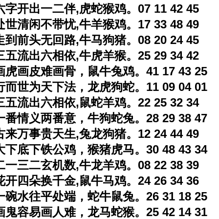
六字开出一二伴,虎蛇猴鸡。07 11 42 45
处世清闲不带忧,牛羊猴鸡。17 33 48 49
走到前头无回路,牛马狗猪。08 20 24 45
三五流出六相依,牛虎羊猴。25 29 34 42
画虎画皮难画骨，鼠牛兔鸡。41 17 43 25
行而世为天下法，龙虎狗蛇。11 09 04 01
三五流出六相依,鼠蛇羊鸡。22 25 32 34
一番情义两番意，牛狗蛇兔。28 29 38 47
古来万事贵天生,兔龙狗猪。12 24 44 49
大下底下铁公鸡，猴猪虎马。30 48 43 34
二一三二玄机数,牛龙羊鸡。08 22 38 39
花开四朵换千金,鼠牛马鸡。24 26 34 36
一碗水往平处端，蛇牛鼠兔。26 31 18 25
画鬼容易画人难，龙马蛇猴。25 42 14 31