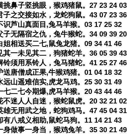
横挑鼻子竖挑眼，猴鸡猪鼠。27 23 24 03
君子之交接如水，龙蛇狗鼠。43 07 23 36
不识芦山真面目,兔马羊猴。03 17 25 32
父子无隔宿之仇，兔牛猴蛇。34 09 39 20
白姐相送买二七,鼠兔龙猪。09 34 41 46
见其一未见其二，狗猪蛇羊。36 05 39 43
解铃须用系铃人，兔马猪蛇。41 25 27 46
护送唐僧成正果,牛猴鸡猪。01 04 18 32
水远山遥难信实,虎龙马鸡。25 30 31 49
一七二七今期爆,虎马羊猴。20 43 44 46
花不迷人人自迷，猴蛇鼠虎。20 32 21 02
英雄无用武之地，蛇狗鸡马。47 45 04 31
却有八戒义相助,鼠蛇马狗。11 14 21 43
一身做事一身当，猴鸡兔羊。35 30 21 49