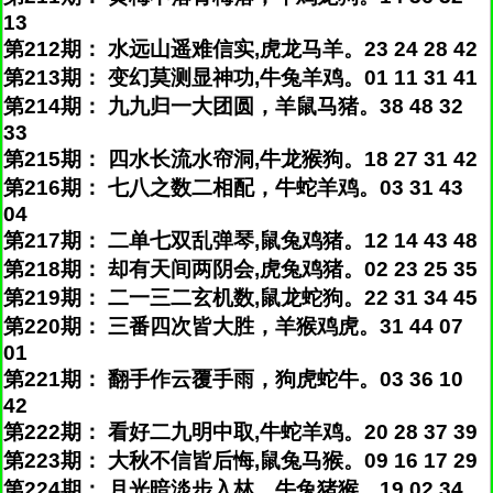
13
第212期： 水远山遥难信实,虎龙马羊。23 24 28 42
第213期： 变幻莫测显神功,牛兔羊鸡。01 11 31 41
第214期： 九九归一大团圆，羊鼠马猪。38 48 32
33
第215期： 四水长流水帘洞,牛龙猴狗。18 27 31 42
第216期： 七八之数二相配，牛蛇羊鸡。03 31 43
04
第217期： 二单七双乱弹琴,鼠兔鸡猪。12 14 43 48
第218期： 却有天间两阴会,虎兔鸡猪。02 23 25 35
第219期： 二一三二玄机数,鼠龙蛇狗。22 31 34 45
第220期： 三番四次皆大胜，羊猴鸡虎。31 44 07
01
第221期： 翻手作云覆手雨，狗虎蛇牛。03 36 10
42
第222期： 看好二九明中取,牛蛇羊鸡。20 28 37 39
第223期： 大秋不信皆后悔,鼠兔马猴。09 16 17 29
第224期： 月光暗淡步入林，牛兔猪猴。19 02 34