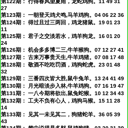
第122期： 行得春风望夏雨，龙蛇鸡狗。11 49 31
27
第123期： 一朝登天鸡犬鸣,马羊鸡狗。04 06 22 36
第124期： 得过且过三两回，鸡龙猪鼠。19 01 23
11
第125期： 君子之交淡若水，鸡羊狗龙。16 01 20
24
第126期： 机会多多博二三,牛羊猴狗。07 12 27 41
第127期： 古来万事贵天生,牛羊鸡猪。07 08 17 48
第128期： 敬酒不吃吃罚酒，鸡狗蛇虎。23 01 48
32
第129期： 三番四次皆大胜,鼠牛兔羊。13 24 41 49
第130期： 月光暗淡步入林,牛羊鸡狗。07 16 19 47
第131期： 一八今期将欲出,鼠兔蛇猴。10 12 34 43
第132期： 工夫不负有心人，鸡狗马猴。15 11 28
14
第133期： 见其一未见其二，狗猪蛇羊。36 05 39
43