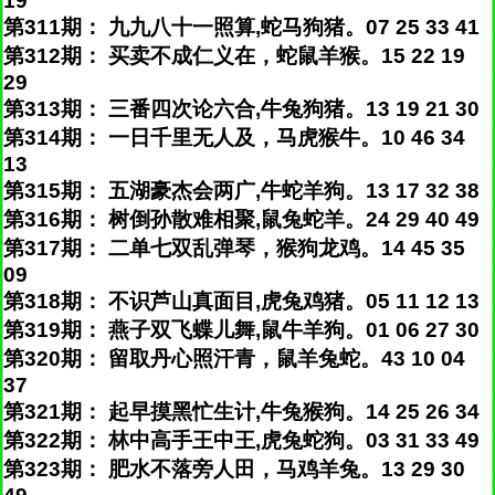
19
第311期： 九九八十一照算,蛇马狗猪。07 25 33 41
第312期： 买卖不成仁义在，蛇鼠羊猴。15 22 19
29
第313期： 三番四次论六合,牛兔狗猪。13 19 21 30
第314期： 一日千里无人及，马虎猴牛。10 46 34
13
第315期： 五湖豪杰会两广,牛蛇羊狗。13 17 32 38
第316期： 树倒孙散难相聚,鼠兔蛇羊。24 29 40 49
第317期： 二单七双乱弹琴，猴狗龙鸡。14 45 35
09
第318期： 不识芦山真面目,虎兔鸡猪。05 11 12 13
第319期： 燕子双飞蝶儿舞,鼠牛羊狗。01 06 27 30
第320期： 留取丹心照汗青，鼠羊兔蛇。43 10 04
37
第321期： 起早摸黑忙生计,牛兔猴狗。14 25 26 34
第322期： 林中高手王中王,虎兔蛇狗。03 31 33 49
第323期： 肥水不落旁人田，马鸡羊兔。13 29 30