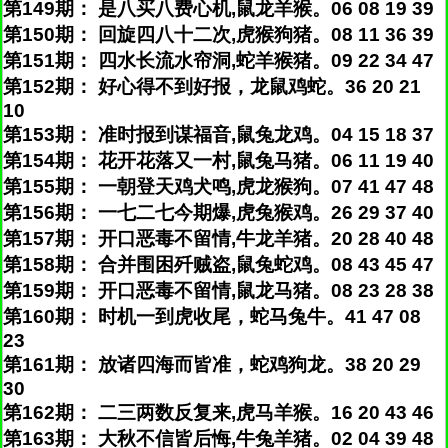
第149期： 是八买八费心机,鼠龙羊猴。06 08 19 39
第150期： 回旋四八十二次,虎猴狗猪。08 11 36 39
第151期： 四水长流水帘洞,蛇羊猴猪。09 22 34 47
第152期： 好心得不到好报，龙鼠鸡蛇。36 20 21
10
第153期： 准时报到谋福音,鼠兔龙鸡。04 15 18 37
第154期： 花开花落又一村,鼠兔马猪。06 11 19 40
第155期： 一朝登天鸡犬鸣,虎龙猴狗。07 41 47 48
第156期： 一七二七今期爆,虎兔猴鸡。26 29 37 40
第157期： 开口恶毒不留情,牛龙羊猪。20 28 40 48
第158期： 合并围困歼贼盗,鼠兔蛇鸡。08 43 45 47
第159期： 开口恶毒不留情,鼠龙马猪。08 23 28 38
第160期： 时机一到虎收尾，蛇马兔牛。41 47 08
23
第161期： 放诸四海而皆准，蛇鸡狗龙。38 20 29
30
第162期： 二三两数反复来,虎马羊猴。16 20 43 46
第163期： 大秋不信皆后悔,牛兔羊猪。02 04 39 48