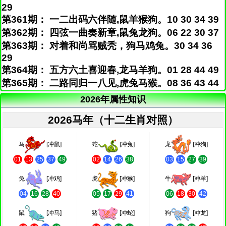
29
第361期： 一二出码六伴随,鼠羊猴狗。10 30 34 39
第362期： 四弦一曲奏新章,鼠兔龙狗。06 22 30 37
第363期： 对着和尚骂贼秃，狗马鸡兔。30 34 36
29
第364期： 五方六土喜迎春,龙马羊狗。01 28 44 49
第365期： 二路同归一八见,虎兔马猴。08 36 43 44
2026年属性知识
2026马年（十二生肖对照）
马
[冲鼠]
蛇
[冲兔]
龙
[冲狗]
01
13
25
37
49
02
14
26
38
03
15
27
39
兔
[冲鸡]
虎
[冲猴]
牛
[冲羊]
04
16
28
40
05
17
29
41
06
18
30
42
鼠
[冲马]
猪
[冲蛇]
狗
[冲龙]