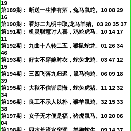
19
第189期： 断送一生惟有酒，兔马鼠蛇。10 08 29
16
第190期： 看好二九明中取,龙马羊猪。03 20 35 37
第191期： 机灵聪慧讨人喜，鸡蛇虎马。10 14 17
11
第192期： 九曲十八转二五，猴鼠蛇龙。01 26 34
46
第193期： 好女不穿嫁时衣，蛇兔龙鸡。03 47 12
15
第194期： 三四飞落九归迟，鼠马狗鸡。06 09 18
39
第195期： 大秋不信皆后悔，蛇兔虎猪。11 12 32
34
第196期： 良工不示人以朴，猴羊鼠鸡。32 15 33
38
第197期： 女子无才便是福，猪虎鼠马。10 20 06
04
第198期： 四水长流水帘洞，羊狗蛇牛。09 14 37