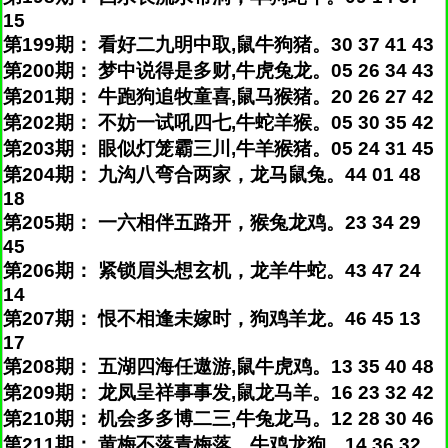
15
第199期： 看好二九明中取,鼠牛狗猪。30 37 41 43
第200期： 梦中说得是多财,牛虎兔龙。05 26 34 43
第201期： 牛跑狗追牧童喜,鼠马猴猪。20 26 27 42
第202期： 不妨一试吼四七,牛蛇羊猴。05 30 35 42
第203期： 眼似灯笼霸三川,牛羊猴猪。05 24 31 45
第204期： 九沟八弯合两家，龙马鼠兔。44 01 48
18
第205期： 一六相伴五路开，猴兔龙鸡。23 34 29
45
第206期： 紧锁眉头想玄机，龙羊牛蛇。43 47 24
14
第207期： 恨不相逢未嫁时，狗鸡羊龙。46 45 13
17
第208期： 五湖四海任遨游,鼠牛虎鸡。13 35 40 48
第209期： 龙凤呈祥事事发,鼠龙马羊。16 23 32 42
第210期： 机会多多博二三,牛兔龙马。12 28 30 46
第211期： 黄梅不落青梅落，牛鸡龙狗。14 36 32