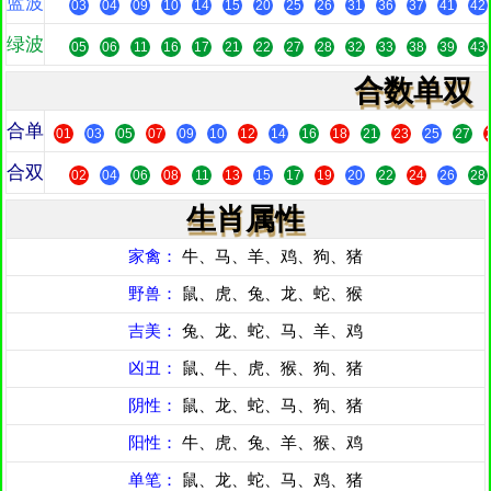
蓝波
03
04
09
10
14
15
20
25
26
31
36
37
41
42
绿波
05
06
11
16
17
21
22
27
28
32
33
38
39
43
合数单双
合单
01
03
05
07
09
10
12
14
16
18
21
23
25
27
合双
02
04
06
08
11
13
15
17
19
20
22
24
26
28
生肖属性
家禽：
牛、马、羊、鸡、狗、猪
野兽：
鼠、虎、兔、龙、蛇、猴
吉美：
兔、龙、蛇、马、羊、鸡
凶丑：
鼠、牛、虎、猴、狗、猪
阴性：
鼠、龙、蛇、马、狗、猪
阳性：
牛、虎、兔、羊、猴、鸡
单笔：
鼠、龙、蛇、马、鸡、猪