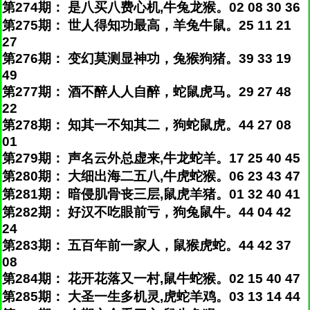
第274期： 是八买八费心机,牛兔龙猴。02 08 30 36
第275期： 世人得知功最高，羊兔牛鼠。25 11 21
27
第276期： 变幻莫测显神功，兔猴狗猪。39 33 19
49
第277期： 酒不醉人人自醉，蛇鼠虎马。29 27 48
22
第278期： 知其一不知其二，狗蛇鼠虎。44 27 08
01
第279期： 声名云外总虚来,牛龙蛇羊。17 25 40 45
第280期： 大细出海二五八,牛虎蛇猴。06 23 43 47
第281期： 暗侵肌骨丧三层,鼠虎羊猪。01 32 40 41
第282期： 好汉不吃眼前亏，狗兔鼠牛。44 04 42
24
第283期： 五百年前一家人，鼠猴虎蛇。44 42 37
08
第284期： 花开花落又一村,鼠牛蛇猴。02 15 40 47
第285期： 大圣一生多机灵,虎蛇羊鸡。03 13 14 44