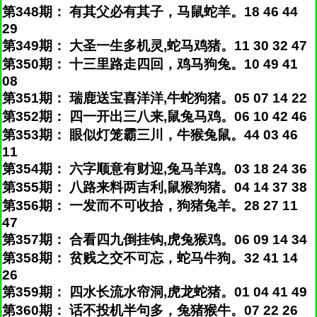
第348期： 有其父必有其子，马鼠蛇羊。18 46 44
29
第349期： 大圣一生多机灵,蛇马鸡猪。11 30 32 47
第350期： 十三里路走四回，鸡马狗兔。10 49 41
08
第351期： 瑞鹿送宝喜洋洋,牛蛇狗猪。05 07 14 22
第352期： 四一开出三八来,鼠兔马鸡。06 10 42 46
第353期： 眼似灯笼霸三川，牛猴兔鼠。44 03 46
11
第354期： 六字顺意有财迎,兔马羊鸡。03 18 24 36
第355期： 八路来料两吉利,鼠猴狗猪。04 14 37 38
第356期： 一发而不可收拾，狗猪兔羊。28 27 11
47
第357期： 合看四九倒挂钩,虎兔猴鸡。06 09 14 34
第358期： 贫贱之交不可忘，蛇马牛狗。32 41 14
26
第359期： 四水长流水帘洞,虎龙蛇猪。01 04 41 49
第360期： 话不投机半句多，兔猪猴牛。07 22 26