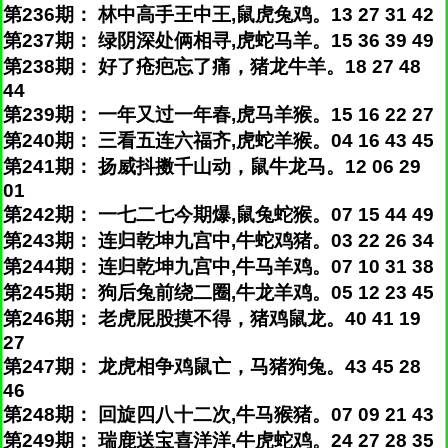
第236期： 林中高手王中王,鼠虎兔鸡。13 27 31 42
第237期： 绿阴深处俩相寻,虎蛇马羊。15 36 39 49
第238期： 好了疮疤忘了痛，猪龙牛羊。18 27 48
44
第239期： 一年又过一年春,虎马羊猴。15 16 22 27
第240期： 三看五连六福齐,虎蛇羊猴。04 16 43 45
第241期： 扬威抖擞千山动，鼠牛龙马。12 06 29
01
第242期： 一七二七今期爆,鼠兔蛇猴。07 15 44 49
第243期： 连归乾坤九宫中,牛蛇鸡猪。03 22 26 34
第244期： 连归乾坤九宫中,牛马羊鸡。07 10 31 38
第245期： 狗后兔前绕二圈,牛龙羊鸡。05 12 23 45
第246期： 老虎屁股摸不得，猪鸡鼠龙。40 41 19
27
第247期： 龙虎相争鸡鼠亡，马猪狗兔。43 45 28
46
第248期： 回旋四八十二次,牛马猴猪。07 09 21 43
第249期： 瑞鹿送宝喜洋洋,牛虎蛇鸡。24 27 28 35