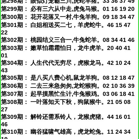
第298期： 眼似灯笼霸三川,虎蛇羊猪。33 36 37 49
第299期： 必有三六从中走,虎兔马猴。01 16 19 20
第300期： 花开花落又一村,牛兔羊狗。09 18 34 47
第301期： 白姐相送买二七，羊虎蛇牛。46 15 47
22
第302期： 桃园结义三合一,牛兔蛇羊。08 34 41 46
第303期： 嫩草怕霜霜怕日，龙牛虎羊。20 40 41
01
第304期： 人生代代无穷尽，虎猴龙马。42 10 24
43
第305期： 是八买八费心机,鼠龙羊狗。08 12 18 47
第306期： 二去三来急匆匆,龙蛇猴狗。02 10 36 39
第307期： 起早摸黑忙生计,牛兔猴鸡。03 06 18 41
第308期： 一叶落知天下秋，狗鼠猴牛。21 05 08
27
第309期： 解铃还需系铃人，龙猴虎猪。44 16 01
46
第310期： 幽谷猛啸气雄高，虎龙蛇兔。11 24 34