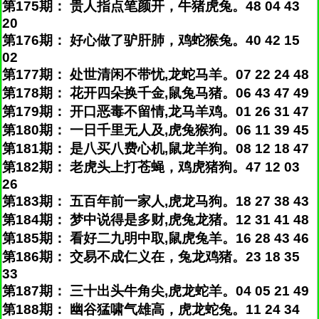
第175期： 贵人指点笔颜开，牛猪虎兔。48 04 43
20
第176期： 好心做了驴肝肺，鸡蛇猴兔。40 42 15
02
第177期： 处世清闲不带忧,龙蛇马羊。07 22 24 48
第178期： 花开四朵换千金,鼠兔马猪。06 43 47 49
第179期： 开口恶毒不留情,龙马羊鸡。01 26 31 47
第180期： 一日千里无人及,虎兔猴狗。06 11 39 45
第181期： 是八买八费心机,鼠龙羊狗。08 12 18 47
第182期： 老虎头上打苍蝇，鸡虎猪狗。47 12 03
26
第183期： 五百年前一家人,虎龙马狗。18 27 38 43
第184期： 梦中说得是多财,虎兔龙猪。12 31 41 48
第185期： 看好二九明中取,鼠虎兔羊。16 28 43 46
第186期： 交易不成仁义在，兔龙鸡猪。23 18 35
33
第187期： 三十出头牛角尖,虎龙蛇羊。04 05 21 49
第188期： 幽谷猛啸气雄高，虎龙蛇兔。11 24 34