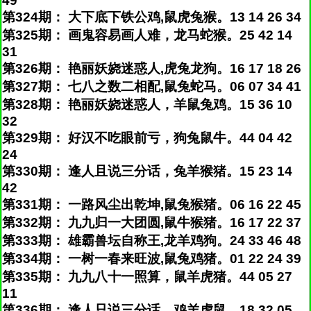
49
第324期： 大下底下铁公鸡,鼠虎兔猴。13 14 26 34
第325期： 画鬼容易画人难，龙马蛇猴。25 42 14
31
第326期： 艳丽妖娆迷惑人,虎兔龙狗。16 17 18 26
第327期： 七八之数二相配,鼠兔蛇马。06 07 34 41
第328期： 艳丽妖娆迷惑人，羊鼠兔鸡。15 36 10
32
第329期： 好汉不吃眼前亏，狗兔鼠牛。44 04 42
24
第330期： 逢人且说三分话，兔羊猴猪。15 23 14
42
第331期： 一路风尘出乾坤,鼠兔猴猪。06 16 22 45
第332期： 九九归一大团圆,鼠牛猴猪。16 17 22 37
第333期： 雄霸兽坛自称王,龙羊鸡狗。24 33 46 48
第334期： 一树一春来旺波,鼠兔鸡猪。01 22 24 39
第335期： 九九八十一照算，鼠羊虎猪。44 05 27
11
第336期： 逢人只说三分话，鸡羊虎鼠。18 32 05