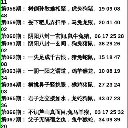
11
第058期： 树倒孙散难相聚，虎兔狗猪。19 09 08
48
第059期： 丢下耙儿弄扫帚，马兔龙猴。20 41 40
02
第060期： 阴阳八封一玄间,鼠牛兔猪。06 17 25 28
第061期： 阴阳八封一玄间，狗兔猪鼠。36 29 26
02
第062期： 一失足成千古恨，猪兔蛇鼠。15 18 47
08
第063期： 一阴一阳之谓道，鸡羊猴龙。10 08 19
34
第064期： 横挑鼻子竖挑眼，猴鸡猪鼠。27 23 24
03
第065期： 君子之交接如水，龙蛇狗鼠。43 07 23
36
第066期： 不识芦山真面目,兔马羊猴。03 17 25 32
第067期： 父子无隔宿之仇，兔牛猴蛇。34 09 39
20