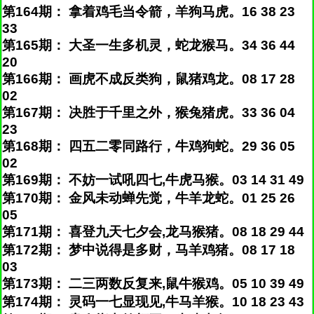
第164期： 拿着鸡毛当令箭，羊狗马虎。16 38 23
33
第165期： 大圣一生多机灵，蛇龙猴马。34 36 44
20
第166期： 画虎不成反类狗，鼠猪鸡龙。08 17 28
02
第167期： 决胜于千里之外，猴兔猪虎。33 36 04
23
第168期： 四五二零同路行，牛鸡狗蛇。29 36 05
02
第169期： 不妨一试吼四七,牛虎马猴。03 14 31 49
第170期： 金风未动蝉先觉，牛羊龙蛇。01 25 26
05
第171期： 喜登九天七夕会,龙马猴猪。08 18 29 44
第172期： 梦中说得是多财，马羊鸡猪。08 17 18
03
第173期： 二三两数反复来,鼠牛猴鸡。05 10 39 49
第174期： 灵码一七显现见,牛马羊猴。10 18 23 43