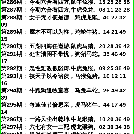
第286期： 今期六合看四方,鼠牛兔猴。13 25 28 38
第287期： 今期六合看四方,牛虎兔龙。08 11 23 28
第288期： 女子无才便是德，鸡虎龙猴。40 27 32
09
第289期： 腐木不可以为柱，鸡蛇牛猪。14 21 49
15
第290期： 五湖四海任遨游,鼠虎马猪。20 28 39 42
第291期： 处世清闲不带忧，狗猪马蛇。35 46 49
17
第292期： 恶性难改似怒涛,牛虎兔猴。09 25 38 49
第293期： 挟天子以令诸侯，马猴兔猪。10 12 11
16
第294期： 牛跑狗追牧童喜，马兔羊蛇。26 49 42
39
第295期： 每逢佳节倍思亲，虎马猪牛。44 17 49
14
第296期： 一路风尘出乾坤,牛龙猴猪。10 20 36 49
第297期： 六七有玄一二配,虎龙猴狗。02 30 34 38