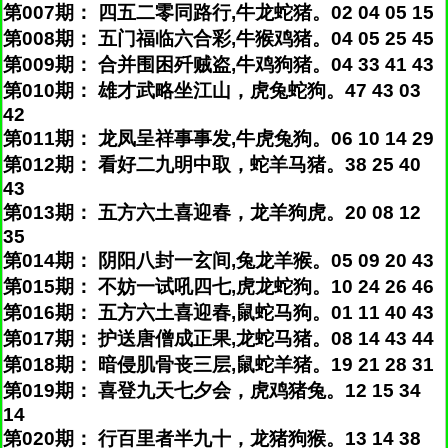
第007期： 四五二零同路行,牛龙蛇猪。02 04 05 15
第008期： 五门福临六合彩,牛猴鸡猪。04 05 25 45
第009期： 合并围困歼贼盗,牛鸡狗猪。04 33 41 43
第010期： 雄才武略坐江山，虎兔蛇狗。47 43 03
42
第011期： 龙凤呈祥事事发,牛虎兔狗。06 10 14 29
第012期： 看好二九明中取，蛇羊马猪。38 25 40
43
第013期： 五方六土喜迎春，龙羊狗虎。20 08 12
35
第014期： 阴阳八封一玄间,兔龙羊猴。05 09 20 43
第015期： 不妨一试吼四七,虎龙蛇狗。10 24 26 46
第016期： 五方六土喜迎春,鼠蛇马狗。01 11 40 43
第017期： 护送唐僧成正果,龙蛇马猪。08 14 43 44
第018期： 暗侵肌骨丧三层,鼠蛇羊猪。19 21 28 31
第019期： 喜登九天七夕会，虎鸡猪兔。12 15 34
14
第020期： 行百里者半九十，龙猪狗猴。13 14 38