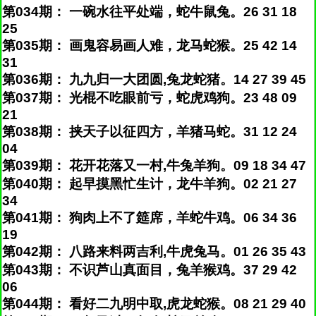
第034期： 一碗水往平处端，蛇牛鼠兔。26 31 18
25
第035期： 画鬼容易画人难，龙马蛇猴。25 42 14
31
第036期： 九九归一大团圆,兔龙蛇猪。14 27 39 45
第037期： 光棍不吃眼前亏，蛇虎鸡狗。23 48 09
21
第038期： 挟天子以征四方，羊猪马蛇。31 12 24
04
第039期： 花开花落又一村,牛兔羊狗。09 18 34 47
第040期： 起早摸黑忙生计，龙牛羊狗。02 21 27
34
第041期： 狗肉上不了筵席，羊蛇牛鸡。06 34 36
19
第042期： 八路来料两吉利,牛虎兔马。01 26 35 43
第043期： 不识芦山真面目，兔羊猴鸡。37 29 42
06
第044期： 看好二九明中取,虎龙蛇猴。08 21 29 40