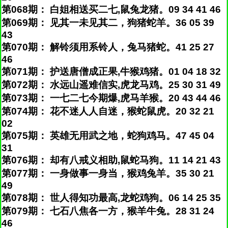
第068期： 白姐相送买二七,鼠兔龙猪。09 34 41 46
第069期： 见其一未见其二，狗猪蛇羊。36 05 39
43
第070期： 解铃须用系铃人，兔马猪蛇。41 25 27
46
第071期： 护送唐僧成正果,牛猴鸡猪。01 04 18 32
第072期： 水远山遥难信实,虎龙马鸡。25 30 31 49
第073期： 一七二七今期爆,虎马羊猴。20 43 44 46
第074期： 花不迷人人自迷，猴蛇鼠虎。20 32 21
02
第075期： 英雄无用武之地，蛇狗鸡马。47 45 04
31
第076期： 却有八戒义相助,鼠蛇马狗。11 14 21 43
第077期： 一身做事一身当，猴鸡兔羊。35 30 21
49
第078期： 世人得知功最高,龙蛇鸡狗。06 14 25 35
第079期： 七石八焦各一方，猴羊牛兔。28 31 24
46