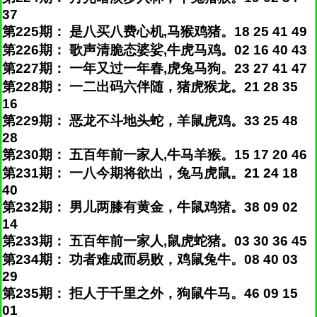
37
第225期： 是八买八费心机,马猴鸡猪。18 25 41 49
第226期： 歌声清脆态婆娑,牛虎马鸡。02 16 40 43
第227期： 一年又过一年春,虎兔马狗。23 27 41 47
第228期： 一二出码六伴随，猪虎猴龙。21 28 35
16
第229期： 恶龙不斗地头蛇，羊鼠虎鸡。33 25 48
28
第230期： 五百年前一家人,牛马羊猴。15 17 20 46
第231期： 一八今期将欲出，兔马虎鼠。21 24 18
40
第232期： 男儿两膝有黄金，牛鼠鸡猪。38 09 02
14
第233期： 五百年前一家人,鼠虎蛇猪。03 30 36 45
第234期： 功者难成而易败，鸡鼠兔牛。08 40 03
29
第235期： 拒人于千里之外，狗鼠牛马。46 09 15
01