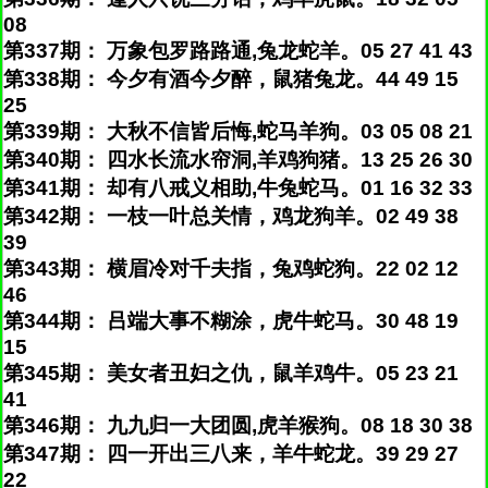
08
第337期： 万象包罗路路通,兔龙蛇羊。05 27 41 43
第338期： 今夕有酒今夕醉，鼠猪兔龙。44 49 15
25
第339期： 大秋不信皆后悔,蛇马羊狗。03 05 08 21
第340期： 四水长流水帘洞,羊鸡狗猪。13 25 26 30
第341期： 却有八戒义相助,牛兔蛇马。01 16 32 33
第342期： 一枝一叶总关情，鸡龙狗羊。02 49 38
39
第343期： 横眉冷对千夫指，兔鸡蛇狗。22 02 12
46
第344期： 吕端大事不糊涂，虎牛蛇马。30 48 19
15
第345期： 美女者丑妇之仇，鼠羊鸡牛。05 23 21
41
第346期： 九九归一大团圆,虎羊猴狗。08 18 30 38
第347期： 四一开出三八来，羊牛蛇龙。39 29 27
22