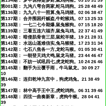
第134期： 梦中说得是多财,鼠鸡狗猪。03 20 31 39
第001期： 九沟八弯合两家,蛇马鸡狗。25 28 48 49
第136期： 九九八十一照算,兔马鸡猪。02 06 38 47
第137期： 合并围困歼贼盗,牛蛇猴鸡。07 13 25 33
第138期： 一七二七今期爆,鼠兔猴狗。07 15 18 20
第139期： 三看五连六福齐,鼠兔马鸡。22 37 41 49
第140期： 暗侵肌骨丧三层,鼠蛇羊猪。19 21 28 31
第141期： 水远山遥难信实,兔马猴猪。17 23 31 34
第142期： 七石八焦各一方,龙蛇马猴。01 05 30 41
第143期： 一朝登天鸡犬鸣,鼠龙马猪。23 44 46 47
第144期： 不妨一试吼四七,虎龙蛇狗。10 24 26 46
第145期： 翻手为云覆手雨，牛马鼠龙。30 09 27
10
第146期： 连归乾坤九宫中，狗虎鸡兔。21 38 49
39
第147期： 林中高手王中王,虎蛇鸡狗。06 31 39 46
第148期： 四弦一曲奏新章，虎狗牛猴。28 04 41
39