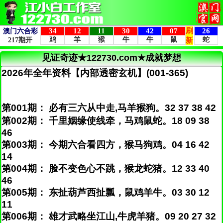
见证奇迹★122730.com★成就梦想
2026年全年资料【内部透密玄机】(001-365)
第001期： 必有三六从中走,马羊猴狗。32 37 38 42
第002期： 千里姻缘使线牵，马鸡鼠蛇。18 09 38
46
第003期： 今期六合看四方，猴马狗鸡。04 16 42
14
第004期： 脸不变色心不跳，猴龙蛇猪。12 33 40
46
第005期： 东扯葫芦西扯瓢，鼠鸡羊牛。03 30 12
11
第006期： 雄才武略坐江山,牛虎羊猪。09 20 27 32