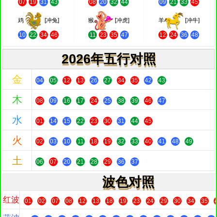
07
19
31
43
08
20
32
44
09
21
33
45
鸡
[冲兔]
猴
[冲虎]
羊
[冲牛]
10
22
34
46
11
23
35
47
12
24
36
48
2026年五行对照
金
04
05
12
13
26
27
34
35
42
43
木
08
09
16
17
24
25
38
39
46
47
水
01
14
15
22
23
30
31
44
45
火
02
03
10
11
18
19
32
33
40
41
48
49
土
06
07
20
21
28
29
36
37
波色对照
红波
01
02
07
08
12
13
18
19
23
24
29
30
34
35