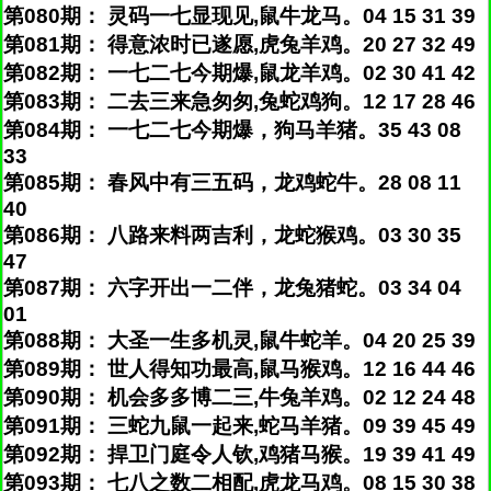
第080期： 灵码一七显现见,鼠牛龙马。04 15 31 39
第081期： 得意浓时已遂愿,虎兔羊鸡。20 27 32 49
第082期： 一七二七今期爆,鼠龙羊鸡。02 30 41 42
第083期： 二去三来急匆匆,兔蛇鸡狗。12 17 28 46
第084期： 一七二七今期爆，狗马羊猪。35 43 08
33
第085期： 春风中有三五码，龙鸡蛇牛。28 08 11
40
第086期： 八路来料两吉利，龙蛇猴鸡。03 30 35
47
第087期： 六字开出一二伴，龙兔猪蛇。03 34 04
01
第088期： 大圣一生多机灵,鼠牛蛇羊。04 20 25 39
第089期： 世人得知功最高,鼠马猴鸡。12 16 44 46
第090期： 机会多多博二三,牛兔羊鸡。02 12 24 48
第091期： 三蛇九鼠一起来,蛇马羊猪。09 39 45 49
第092期： 捍卫门庭令人钦,鸡猪马猴。19 39 41 49
第093期： 七八之数二相配,虎龙马鸡。08 15 30 38