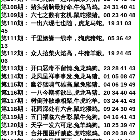
第108期： 猪头猪脑最好命,牛兔马鸡。24 31 40 41
第109期： 六七之数有玄机,鼠蛇猴猪。08 23 40 48
第110期： 一出六现七也随，虎龙马蛇。19 31 03
45
第111期： 千里姻缘一线牵，狗虎猪蛇。05 36 42
13
第112期： 众人拾柴火焰高，牛猪羊猴。19 24 45
06
第113期： 开口恶毒不留情,兔龙鸡狗。23 28 41 43
第114期： 龙凤呈祥事事发,兔龙马猪。01 05 08 47
第115期： 幽谷猛啸气雄高,鼠兔猴猪。04 06 19 49
第116期： 一八今期将欲出,虎龙马猪。20 34 40 44
第117期： 树倒孙散难相聚,牛虎蛇羊。03 24 41 43
第118期： 花园深处有六合,鼠蛇猴鸡。09 24 30 49
第119期： 五门福临六合彩,鼠牛兔狗。04 16 41 43
第120期： 天字一发六可定,兔羊鸡狗。18 25 39 47
第121期： 合并围困歼贼盗,虎蛇猴鸡。08 20 38 42