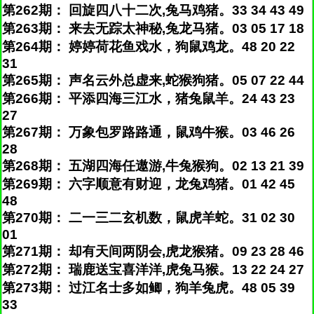
第262期： 回旋四八十二次,兔马鸡猪。33 34 43 49
第263期： 来去无踪太神秘,兔龙马猪。03 05 17 18
第264期： 婷婷荷花鱼戏水，狗鼠鸡龙。48 20 22
31
第265期： 声名云外总虚来,蛇猴狗猪。05 07 22 44
第266期： 平添四海三江水，猪兔鼠羊。24 43 23
27
第267期： 万象包罗路路通，鼠鸡牛猴。03 46 26
28
第268期： 五湖四海任遨游,牛兔猴狗。02 13 21 39
第269期： 六字顺意有财迎，龙兔鸡猪。01 42 45
48
第270期： 二一三二玄机数，鼠虎羊蛇。31 02 30
01
第271期： 却有天间两阴会,虎龙猴猪。09 23 28 46
第272期： 瑞鹿送宝喜洋洋,虎兔马猴。13 22 24 27
第273期： 过江名士多如鲫，狗羊兔虎。48 05 39
33