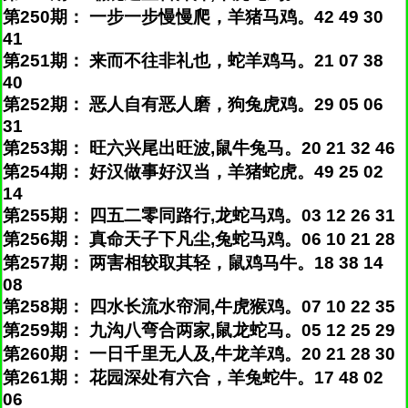
第250期： 一步一步慢慢爬，羊猪马鸡。42 49 30
41
第251期： 来而不往非礼也，蛇羊鸡马。21 07 38
40
第252期： 恶人自有恶人磨，狗兔虎鸡。29 05 06
31
第253期： 旺六兴尾出旺波,鼠牛兔马。20 21 32 46
第254期： 好汉做事好汉当，羊猪蛇虎。49 25 02
14
第255期： 四五二零同路行,龙蛇马鸡。03 12 26 31
第256期： 真命天子下凡尘,兔蛇马鸡。06 10 21 28
第257期： 两害相较取其轻，鼠鸡马牛。18 38 14
08
第258期： 四水长流水帘洞,牛虎猴鸡。07 10 22 35
第259期： 九沟八弯合两家,鼠龙蛇马。05 12 25 29
第260期： 一日千里无人及,牛龙羊鸡。20 21 28 30
第261期： 花园深处有六合，羊兔蛇牛。17 48 02
06